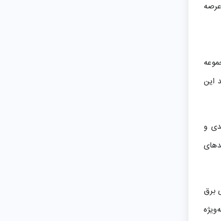
عرصه
موعه
 این
دی و
دهای
ی برق
‌ویژه