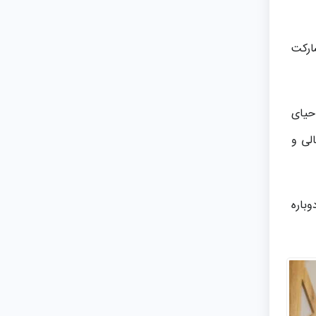
ارکت
احیای
لی و
وباره