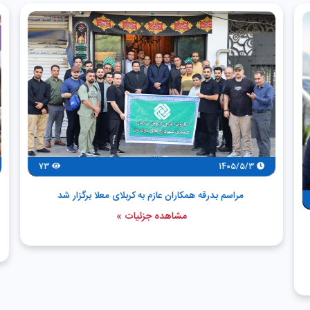
73
1405/5/3
مراسم بدرقه همکاران عازم به کربلای معلا برگزار شد
مشاهده جزئیات »