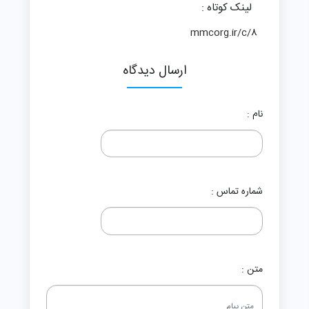
لینک کوتاه :
mmcorg.ir/c/8
ارسال دیدگاه
نام :
شماره تماس :
متن :