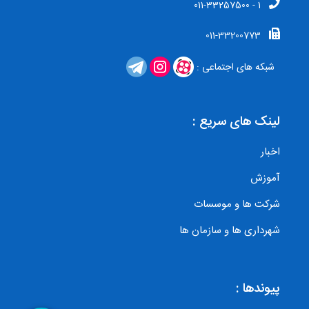
1 - 011-33257500
011-33200773
شبکه های اجتماعی :
لینک های سریع :
اخبار
آموزش
شرکت ها و موسسات
شهرداری ها و سازمان ها
پیوندها :