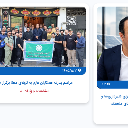
72
1405/5/3
مراسم بدرقه همکاران عازم به کربلای معلا برگزار شد
مشاهده جزئیات »