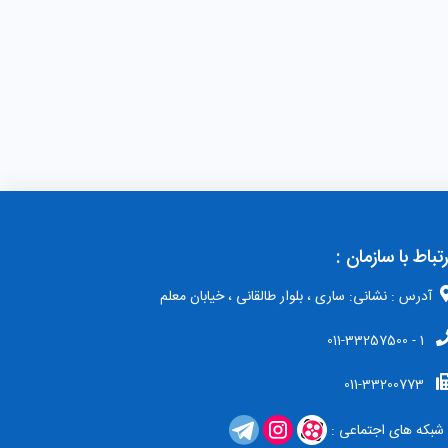
رتباط با سازمان :
آدرس : نشانی: ساری ، بلوار طالقانی ، خیابان معلم
1 - 011-33257500
011-33200773
شبکه های اجتماعی :