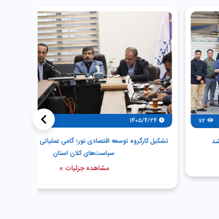
>
142
1405/4/24
/24
تشکیل کارگروه توسعه اقتصادی نور؛ گامی عملیاتی در مسیر تحقق
توسعه پا
سیاست‌های کلان استان
مشاهده جزئیات »