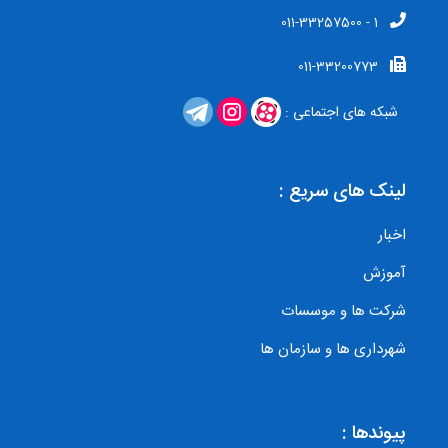
1 - 011-33257500
011-33200773
شبکه های اجتماعی :
لینک های سریع :
اخبار
آموزش
شرکت ها و موسسات
شهرداری ها و سازمان ها
پیوندها :