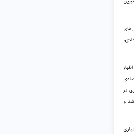
تبیین
‌های
قادی،
اظهار
صادی
ی در
شد و
یاری