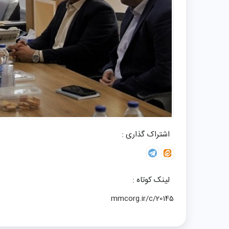
اشتراک گذاری :
لینک کوتاه :
mmcorg.ir/c/20145