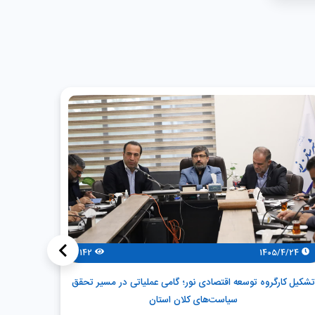
>
142
1405/4/24
/4/24
تشکیل کارگروه توسعه اقتصادی نور؛ گامی عملیاتی در مسیر تحقق
توسعه پاید
سیاست‌های کلان استان