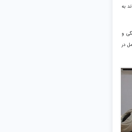
د به
گی و
مل در