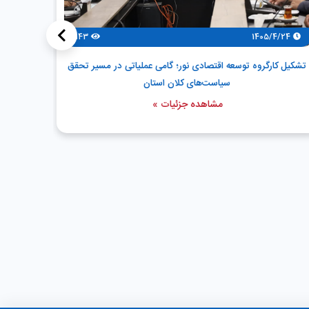
>
143
1405/4/24
/4/24
تشکیل کارگروه توسعه اقتصادی نور؛ گامی عملیاتی در مسیر تحقق
توسعه پاید
سیاست‌های کلان استان
مشاهده جزئیات »