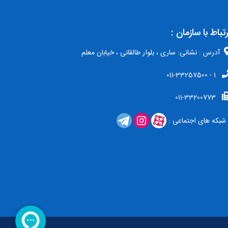
رتباط با سازمان :
آدرس : نشانی: ساری ، بلوار طالقانی ، خیابان معلم
1 - 011-33257500
011-33200773
شبکه های اجتماعی :