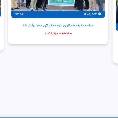
73
1405/5/3
مراسم بدرقه همکاران عازم به کربلای معلا برگزار شد
مشاهده جزئیات »