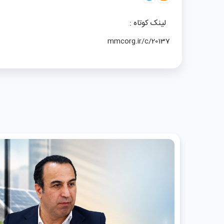
لینک کوتاه :
mmcorg.ir/c/20137