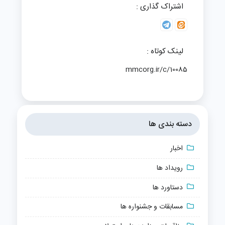
اشتراک گذاری :
لینک کوتاه :
mmcorg.ir/c/10085
دسته بندی ها
اخبار
رویداد ها
دستاورد ها
مسابقات و جشنواره ها