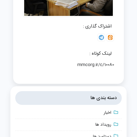
اشتراک گذاری :
لینک کوتاه :
mmcorg.ir/c/10080
دسته بندی ها
اخبار
رویداد ها
دستاورد ها