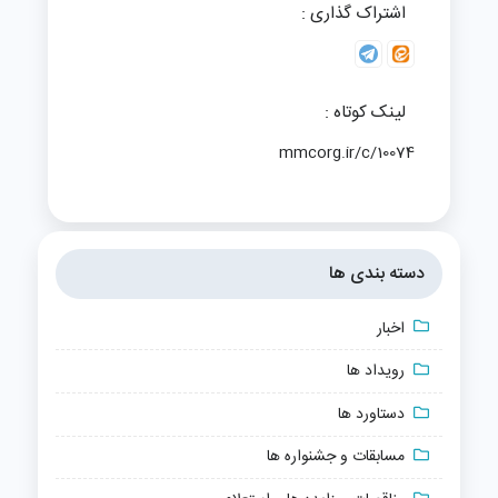
اشتراک گذاری :
لینک کوتاه :
mmcorg.ir/c/10074
دسته بندی ها
اخبار
رویداد ها
دستاورد ها
مسابقات و جشنواره ها