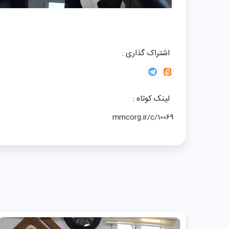
اشتراک گذاری :
لینک کوتاه :
mmcorg.ir/c/10069