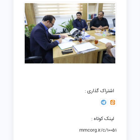
اشتراک گذاری :
لینک کوتاه :
mmcorg.ir/c/10051