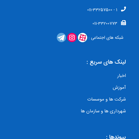
1 - 011-33257500
011-33200773
شبکه های اجتماعی :
لینک های سریع :
اخبار
آموزش
شرکت ها و موسسات
شهرداری ها و سازمان ها
پیوندها :